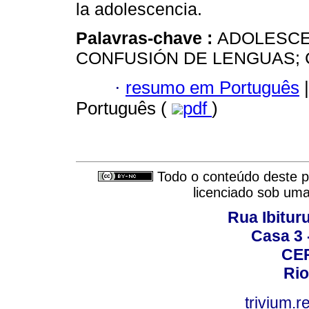
la adolescencia.
Palavras-chave :
ADOLESCEN
CONFUSIÓN DE LENGUAS;
·
resumo em Português
|
Português (
pdf
)
Todo o conteúdo deste pe
licenciado sob um
Rua Ibituru
Casa 3 -
CEP
Rio
trivium.