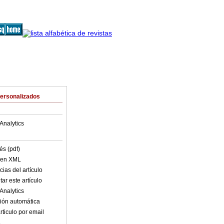
Personalizados
Analytics
és (pdf)
o en XML
ias del artículo
ar este artículo
Analytics
ión automática
rticulo por email