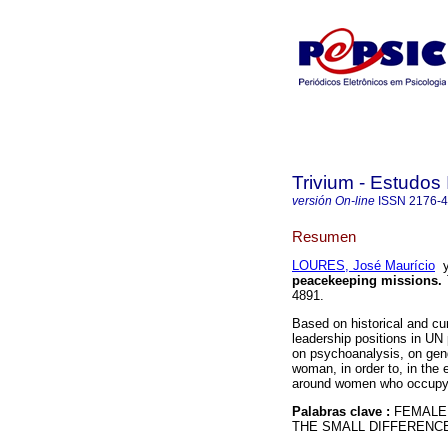
Trivium - Estudos 
versión On-line
ISSN
2176-
Resumen
LOURES, José Maurício
peacekeeping missions
.
4891.
Based on historical and cu
leadership positions in UN
on psychoanalysis, on gend
woman, in order to, in the 
around women who occupy l
Palabras clave :
FEMALE
THE SMALL DIFFERENC