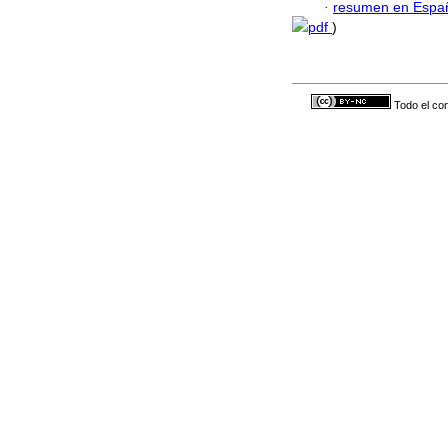
·
resumen en Espa
pdf
)
Todo el con