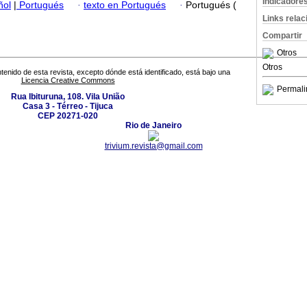
Indicadore
ñol
|
Portugués
·
texto en Portugués
·
Portugués (
Links rela
Compartir
Otros
Otros
tenido de esta revista, excepto dónde está identificado, está bajo una
Licencia Creative Commons
Permali
Rua Ibituruna, 108. Vila União
Casa 3 - Térreo - Tijuca
CEP 20271-020
Rio de Janeiro
trivium.revista@gmail.com