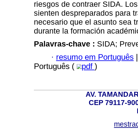
riesgos de contraer SIDA. Lo
sienten despreparados para tr
necesario que el asunto sea t
durante la formación académi
Palavras-chave :
SIDA; Prev
·
resumo em Português
|
Português (
pdf
)
AV. TAMANDAR
CEP 79117-9
mestra