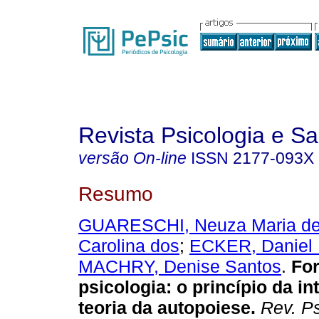
Revista Psicologia e S
versão On-line
ISSN
2177-093X
Resumo
GUARESCHI, Neuza Maria de
Carolina dos
;
ECKER, Daniel D
MACHRY, Denise Santos
.
Fo
psicologia
:
o princípio da in
teoria da autopoiese
.
Rev. Ps