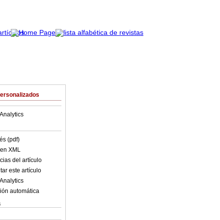
Personalizados
Analytics
és (pdf)
o en XML
ias del artículo
ar este artículo
Analytics
ión automática
s