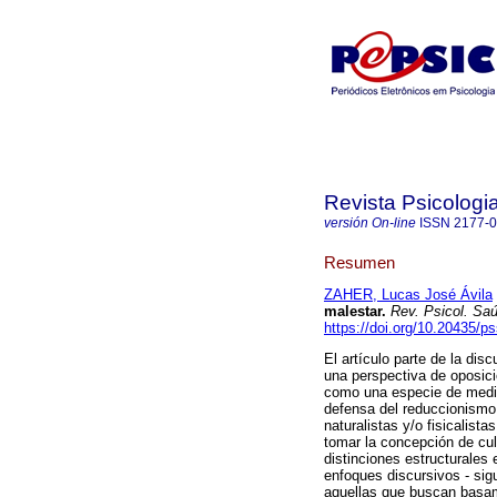
Revista Psicologi
versión On-line
ISSN
2177-
Resumen
ZAHER, Lucas José Ávila
malestar
.
Rev. Psicol. Sa
https://doi.org/10.20435/p
El artículo parte de la dis
una perspectiva de oposici
como una especie de medida
defensa del reduccionismo
naturalistas y/o fisicalis
tomar la concepción de cult
distinciones estructurales 
enfoques discursivos - sigu
aquellas que buscan basam