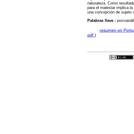
naturaleza. Como resultad
para el malestar implica la
una concepción de sujeto i
Palabras llave :
psicoanáli
·
resumen en Port
pdf
)