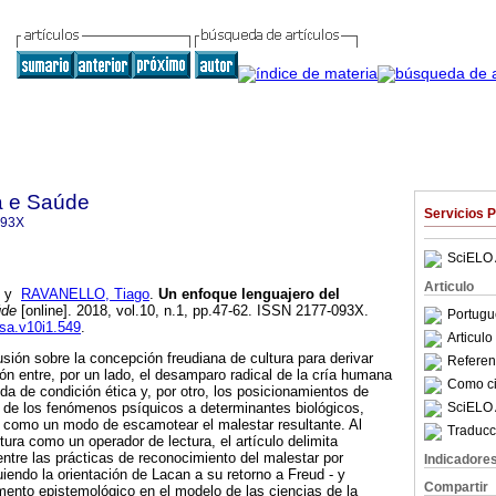
a e Saúde
Servicios 
093X
SciELO 
Articulo
y
RAVANELLO, Tiago
.
Un enfoque lenguajero del
úde
[online]. 2018, vol.10, n.1, pp.47-62. ISSN 2177-093X.
Portugu
ssa.v10i1.549
.
Articul
cusión sobre la concepción freudiana de cultura para derivar
Referenc
ón entre, por un lado, el desamparo radical de la cría humana
Como cit
 de condición ética y, por otro, los posicionamientos de
SciELO 
 de los fenómenos psíquicos a determinantes biológicos,
tas como un modo de escamotear el malestar resultante. Al
Traducc
ura como un operador de lectura, el artículo delimita
entre las prácticas de reconocimiento del malestar por
Indicadore
iendo la orientación de Lacan a su retorno a Freud - y
Compartir
ento epistemológico en el modelo de las ciencias de la