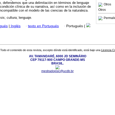
o, defendemos que una delimitación en términos de lenguaje
Otros
 condición clínica de su narrativa, así como en la inclusión de
Otros
ncompatible con el modelo de las ciencias de la naturaleza.
sis; cultura; lenguaje.
Permali
ugués
|
Inglés
·
texto en Portugués
·
Portugués (
Todo el contenido de esta revista, excepto dónde está identificado, está bajo una
Licencia 
AV. TAMANDARÉ, 6000 JD SEMINÁRIO
CEP 79117-900 CAMPO GRANDE-MS
BRASIL.
mestradopsic@ucdb.br