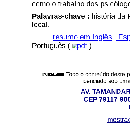
como o trabalho dos psicólog
Palavras-chave :
história da 
local.
·
resumo em Inglês
|
Esp
Português (
pdf
)
Todo o conteúdo deste pe
licenciado sob um
AV. TAMANDAR
CEP 79117-9
mestra