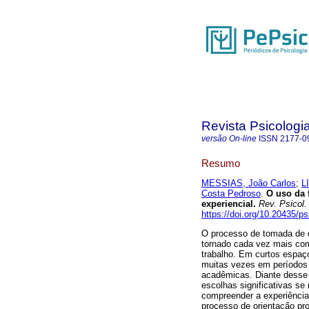
Revista Psicologi
versão On-line
ISSN
2177-0
Resumo
MESSIAS, João Carlos
;
L
Costa Pedroso
.
O uso da 
experiencial
.
Rev. Psicol.
https://doi.org/10.20435/p
O processo de tomada de d
tornado cada vez mais co
trabalho. Em curtos espa
muitas vezes em períodos 
acadêmicas. Diante desse
escolhas significativas se
compreender a experiênci
processo de orientação pro