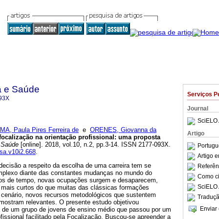
a e Saúde
Serviços P
93X
Journal
SciELO 
IMA, Paula Pires Ferreira de
e
ORENES, Giovanna da
Artigo
focalização na orientação profissional
:
uma proposta
 Saúde
[online]. 2018, vol.10, n.2, pp.3-14. ISSN 2177-093X.
Portugu
ssa.v10i2.668
.
Artigo 
ecisão a respeito da escolha de uma carreira tem se
Referên
mplexo diante das constantes mudanças no mundo do
Como cit
ços de tempo, novas ocupações surgem e desaparecem,
SciELO 
mais curtos do que muitas das clássicas formações
 cenário, novos recursos metodológicos que sustentem
Traduçã
 mostram relevantes. O presente estudo objetivou
Enviar 
a de um grupo de jovens de ensino médio que passou por um
fissional facilitado pela Focalização. Buscou-se apreender a