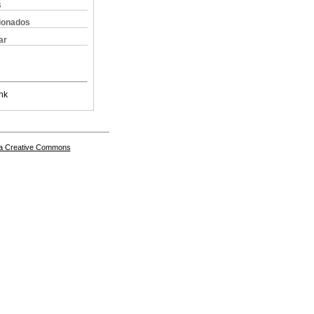
s
cionados
ar
nk
a Creative Commons