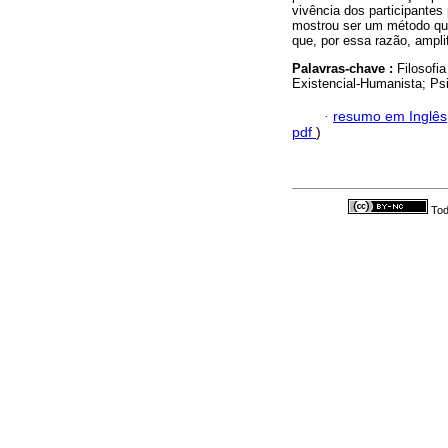
vivência dos participantes
mostrou ser um método que
que, por essa razão, ampli
Palavras-chave :
Filosofi
Existencial-Humanista; Ps
·
resumo em Inglês
pdf
)
Tod