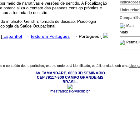
Indicadore
 por meio de narrativas e versões de sentido. A Focalização
 potencializa o contato das pessoas consigo próprias e
Links rela
ficou a tomada de decisão.
Compartilh
a do implícito; Gendlin; tomada de decisão; Psicologia
Mais
icologia da Saúde Ocupacional.
Mais
|
Espanhol
·
texto em Português
·
Português (
Permali
o o conteúdo deste periódico, exceto onde está identificado, está licenciado sob uma
Licenç
AV. TAMANDARÉ, 6000 JD SEMINÁRIO
CEP 79117-900 CAMPO GRANDE-MS
BRASIL.
mestradopsic@ucdb.br