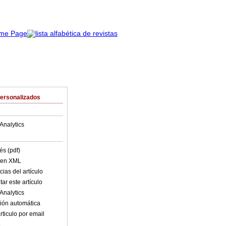
Personalizados
Analytics
és (pdf)
o en XML
ias del artículo
ar este artículo
Analytics
ión automática
rticulo por email