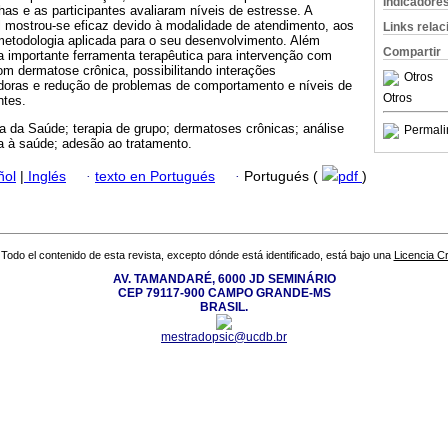
Indicadore
as e as participantes avaliaram níveis de estresse. A
 mostrou-se eficaz devido à modalidade de atendimento, aos
Links rela
etodologia aplicada para o seu desenvolvimento. Além
Compartir
a importante ferramenta terapêutica para intervenção com
m dermatose crônica, possibilitando interações
Otros
adoras e redução de problemas de comportamento e níveis de
Otros
ntes.
a da Saúde; terapia de grupo; dermatoses crônicas; análise
Permali
 à saúde; adesão ao tratamento.
ñol
|
Inglés
·
texto en Portugués
·
Portugués (
pdf
)
Todo el contenido de esta revista, excepto dónde está identificado, está bajo una
Licencia 
AV. TAMANDARÉ, 6000 JD SEMINÁRIO
CEP 79117-900 CAMPO GRANDE-MS
BRASIL.
mestradopsic@ucdb.br