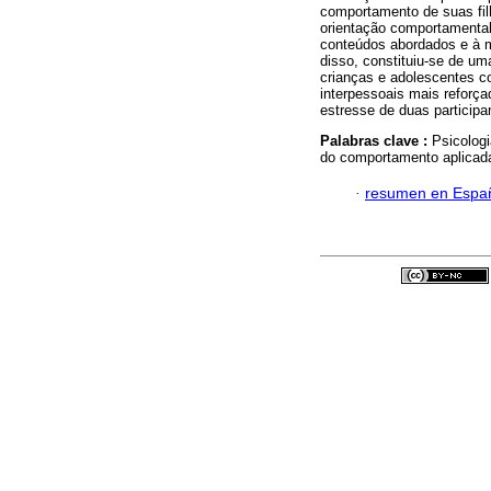
comportamento de suas filh
orientação comportamental
conteúdos abordados e à m
disso, constituiu-se de um
crianças e adolescentes co
interpessoais mais reforç
estresse de duas participa
Palabras clave :
Psicologi
do comportamento aplicada
·
resumen en Espa