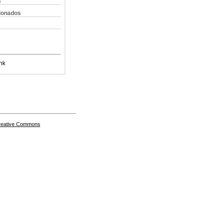
s
cionados
nk
Creative Commons