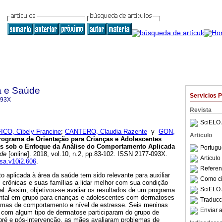
a e Saúde
Servicios 
093X
Revista
SciELO 
ICO, Cibely Francine
;
CANTERO, Claudia Razente
y
GON,
Articulo
rograma de Orientação para Crianças e Adolescentes
s sob o Enfoque da Análise do Comportamento Aplicada
Portugu
úde
[online]. 2018, vol.10, n.2, pp.83-102. ISSN 2177-093X.
Articul
ssa.v10i2.606
.
Referenc
 aplicada à área da saúde tem sido relevante para auxiliar
Como cit
crônicas e suas famílias a lidar melhor com sua condição
SciELO 
al. Assim, objetivou-se avaliar os resultados de um programa
ntal em grupo para crianças e adolescentes com dermatoses
Traducc
emas de comportamento e nível de estresse. Seis meninas
Enviar a
e com algum tipo de dermatose participaram do grupo de
pré e pós-intervenção, as mães avaliaram problemas de