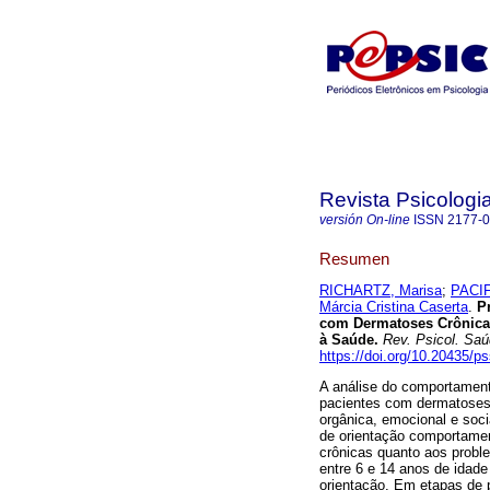
Revista Psicologi
versión On-line
ISSN
2177-
Resumen
RICHARTZ, Marisa
;
PACIF
Márcia Cristina Caserta
.
P
com Dermatoses Crônica
à Saúde
.
Rev. Psicol. Sa
https://doi.org/10.20435/p
A análise do comportamento
pacientes com dermatoses 
orgânica, emocional e soci
de orientação comportame
crônicas quanto aos probl
entre 6 e 14 anos de idad
orientação. Em etapas de 