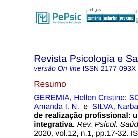
Revista Psicologia e S
versão On-line
ISSN
2177-093X
Resumo
GEREMIA, Hellen Cristine
;
SC
Amanda I. N.
e
SILVA, Narba
de realização profissional
:
u
integrativa
.
Rev. Psicol. Saú
2020, vol.12, n.1, pp.17-32. 