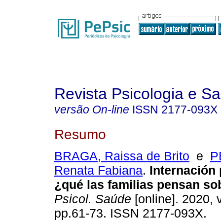
Revista Psicologia e S
versão On-line
ISSN
2177-093X
Resumo
BRAGA, Raissa de Brito
e
P
Renata Fabiana
.
Internación 
¿qué las familias pensan so
Psicol. Saúde
[online]. 2020, v
pp.61-73. ISSN 2177-093X.