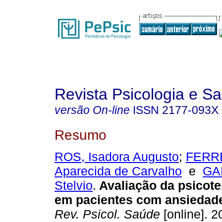
Revista Psicologia e S
versão On-line
ISSN
2177-093X
Resumo
ROS, Isadora Augusto
;
FERRE
Aparecida de Carvalho
e
GAR
Stelvio
.
Avaliação da psicote
em pacientes com ansiedad
Rev. Psicol. Saúde
[online]. 2