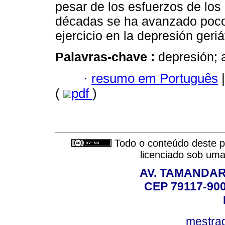
pesar de los esfuerzos de los 
décadas se ha avanzado poco e
ejercicio en la depresión geriá
Palavras-chave :
depresión; a
·
resumo em Português
|
(
pdf
)
Todo o conteúdo deste pe
licenciado sob um
AV. TAMANDAR
CEP 79117-9
mestra