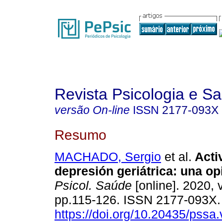
Revista Psicologia e S
versão On-line
ISSN
2177-093X
Resumo
MACHADO, Sergio
et al.
Acti
depresión geriátrica
:
una op
Psicol. Saúde
[online]. 2020, v
pp.115-126. ISSN 2177-093X
https://doi.org/10.20435/pssa