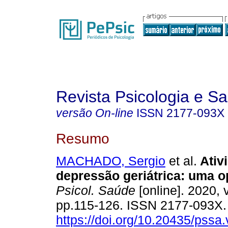
Revista Psicologia e S
versão On-line
ISSN
2177-093X
Resumo
MACHADO, Sergio
et al.
Ativ
depressão geriátrica
:
uma o
Psicol. Saúde
[online]. 2020, v
pp.115-126. ISSN 2177-093X
https://doi.org/10.20435/pssa