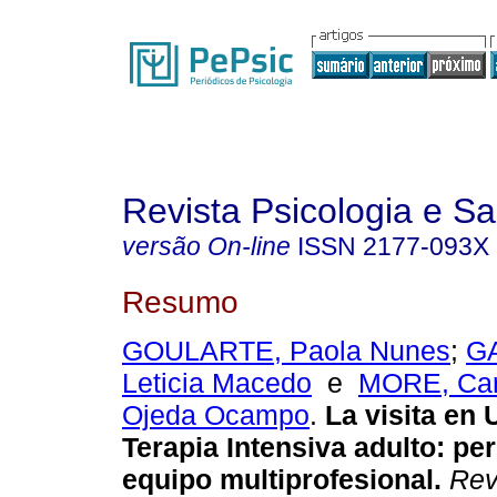
Revista Psicologia e S
versão On-line
ISSN
2177-093X
Resumo
GOULARTE, Paola Nunes
;
G
Leticia Macedo
e
MORE, Car
Ojeda Ocampo
.
La visita en
Terapia Intensiva adulto
:
per
equipo multiprofesional
.
Rev.