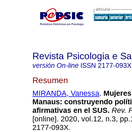
Revista Psicologia e S
versión On-line
ISSN
2177-093X
Resumen
MIRANDA, Vanessa
.
Mujeres
Manaus
:
construyendo polít
afirmativas en el SUS
.
Rev. P
[online]. 2020, vol.12, n.3, p
2177-093X.