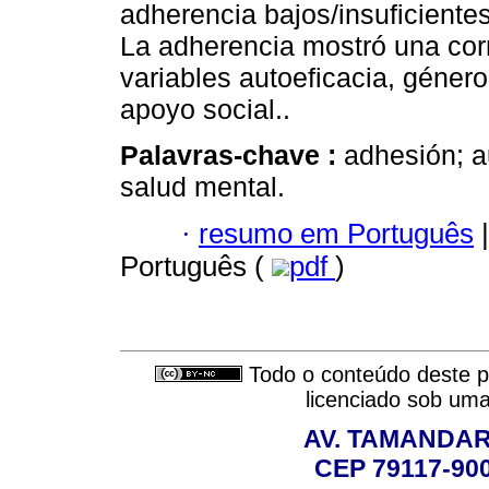
adherencia bajos/insuficiente
La adherencia mostró una corre
variables autoeficacia, género
apoyo social..
Palavras-chave :
adhesión; a
salud mental.
·
resumo em Português
|
Português (
pdf
)
Todo o conteúdo deste pe
licenciado sob um
AV. TAMANDAR
CEP 79117-9