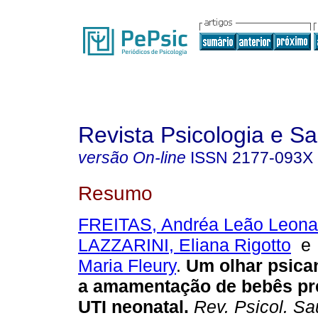
Revista Psicologia e S
versão On-line
ISSN
2177-093X
Resumo
FREITAS, Andréa Leão Leonar
LAZZARINI, Eliana Rigotto
Maria Fleury
.
Um olhar psican
a amamentação de bebês pr
UTI neonatal
.
Rev. Psicol. S