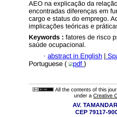
AEO na explicação da relaçã
encontradas diferenças em fu
cargo e status do emprego. A
implicações teóricas e prática
Keywords :
fatores de risco p
saúde ocupacional.
·
abstract in English
|
Spa
Portuguese (
pdf
)
All the contents of this jo
under a
Creative 
AV. TAMANDAR
CEP 79117-9