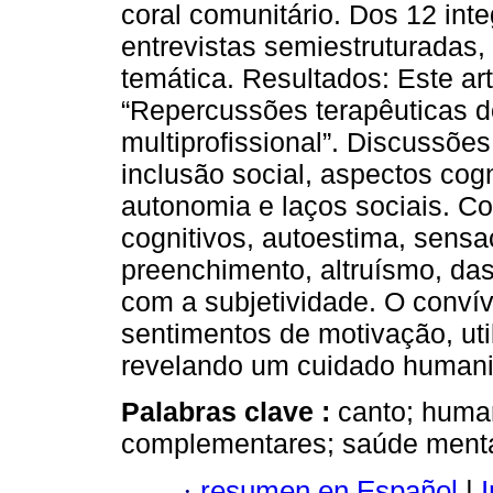
coral comunitário. Dos 12 inte
entrevistas semiestruturadas,
temática. Resultados: Este ar
“Repercussões terapêuticas do
multiprofissional”. Discussões
inclusão social, aspectos cog
autonomia e laços sociais. C
cognitivos, autoestima, sens
preenchimento, altruísmo, das
com a subjetividade. O convív
sentimentos de motivação, uti
revelando um cuidado human
Palabras clave :
canto; human
complementares; saúde mental
·
resumen en Español
|
I