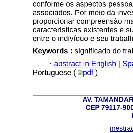
conforme os aspectos pessoais
associados. Por meio da inves
proporcionar compreensão mai
características existentes e s
entre o indivíduo e seu trabal
Keywords :
significado do tra
·
abstract in English
|
Spa
Portuguese (
pdf
)
AV. TAMANDAR
CEP 79117-9
mestra