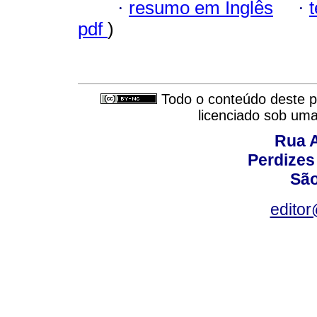
·
resumo em Inglês
·
pdf
)
Todo o conteúdo deste pe
licenciado sob um
Rua A
Perdizes
São
editor