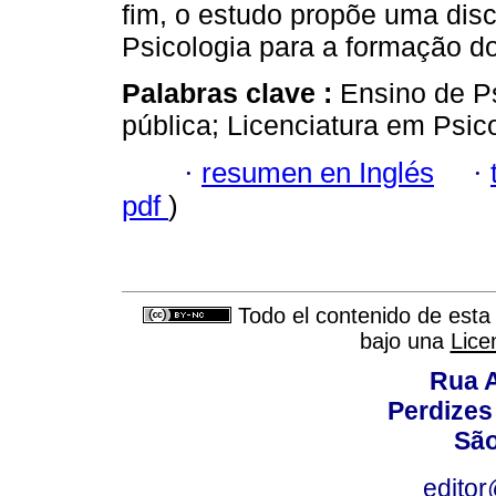
fim, o estudo propõe uma dis
Psicologia para a formação d
Palabras clave :
Ensino de P
pública; Licenciatura em Psico
·
resumen en Inglés
·
pdf
)
Todo el contenido de esta 
bajo una
Lice
Rua A
Perdizes
São
editor