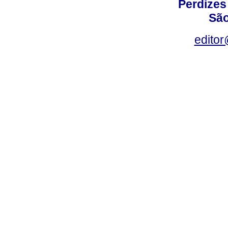
Perdizes
São
editor