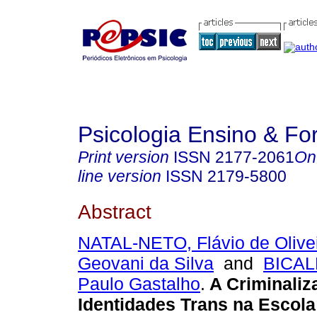
Psicologia Ensino & F
Print version
ISSN
2177-2061
On
line version
ISSN
2179-5800
Abstract
NATAL-NETO, Flávio de Olive
Geovani da Silva
and
BICAL
Paulo Gastalho
.
A Criminaliz
Identidades Trans na Escola: