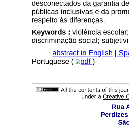
desconectados da garantia de 
públicas inclusivas e da pro
respeito às diferenças.
Keywords :
violência escolar
discriminação social; subjetiv
·
abstract in English
|
Spa
Portuguese (
pdf
)
All the contents of this jo
under a
Creative 
Rua A
Perdizes
São