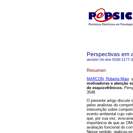
Perspectivas em 
versión On-line
ISSN
2177-
Resumen
MARCON, Roberta Maia
motivadoras e atenção so
de esquizofrênicos
.
Persp
3548.
O presente artigo discute 
pelos analistas do compor
intervenção sobre comport
evento ambiental cujo valo
que, por sua vez, evocari
importância de que as OM
avaliação funcional do co
Nesse sentido, realizou-se