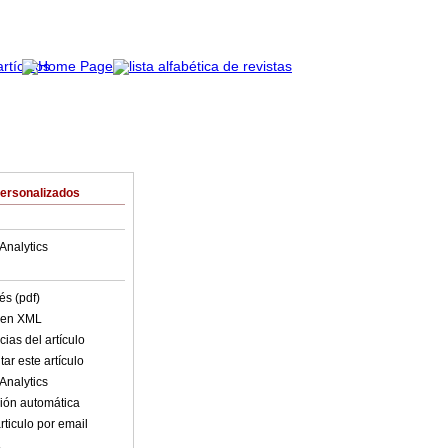
Personalizados
Analytics
és (pdf)
o en XML
ias del artículo
ar este artículo
Analytics
ión automática
rticulo por email