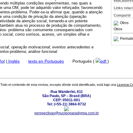
Indicadore
vendo múltiplas condições experimentais, nas quais a
 de uma OM, pode ter adquirido valor reforçador, favorecendo
Links rela
entos-problema. Poder-se-ia afirmar que, quando a atenção
Compartir
-se uma condição de privação da atenção (operação
fetividade da atenção social, tornando-a um potente
Otros
o também atua no processo de produção de comportamento,
Otros
tos- problema são comumente consequenciados com
o social, como sorrisos, acenos, um simples olhar e
Permali
ocial
;
operação motivacional
;
eventos antecedentes e
ntos-problema
;
análise funcional
.
ñol
|
Inglés
·
texto en Portugués
·
Portugués (
pdf
)
Todo el contenido de esta revista, excepto dónde está identificado, está bajo una
Licencia 
Rua Wanderlei, 611
São Paulo, SP – Brasil (BRA)
CEP: 05011-001
Tel: (+55-11) 3864-9732
perspectivas@nucleoparadigma.com.br