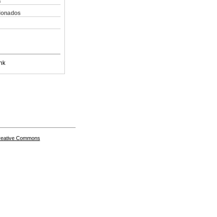
s
cionados
nk
Creative Commons