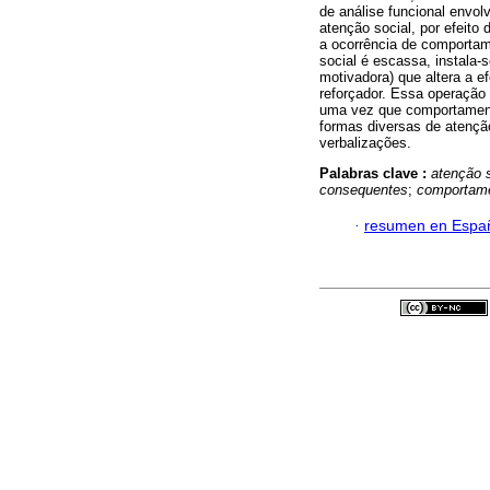
de análise funcional envol
atenção social, por efeito
a ocorrência de comportam
social é escassa, instala
motivadora) que altera a e
reforçador. Essa operaçã
uma vez que comportamen
formas diversas de atençã
verbalizações.
Palabras clave :
atenção s
consequentes
;
comportame
·
resumen en Espa