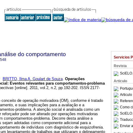
análise do comportamento
Servicios 
3548
Revista
SciELO 
y
BRITTO, Ilma A. Goulart de Souza
.
Operações
Articulo
cial
:
Eventos relevantes para comportamentos-problema
ectivas
[online]. 2011, vol.2, n.2, pp.192-202. ISSN 2177-
Portugu
Articul
o conceito de operação motivadora (OM), conforme é tratado
Referenc
tamento, e suas implicações para a avaliação e a
Como cit
amentos-problema. A atenção social é analisada como um
SciELO 
r reforçador pode ser alterado por operações motivadoras
am comportamentos-problema. Decorre desta análise a
Traducc
s sejam adotadas como componente adicional para a
Enviar a
mportamento de indivíduos com diagnóstico de esquizofrenia.
 um levantamento de trabalhos que utilizaram o delineamento