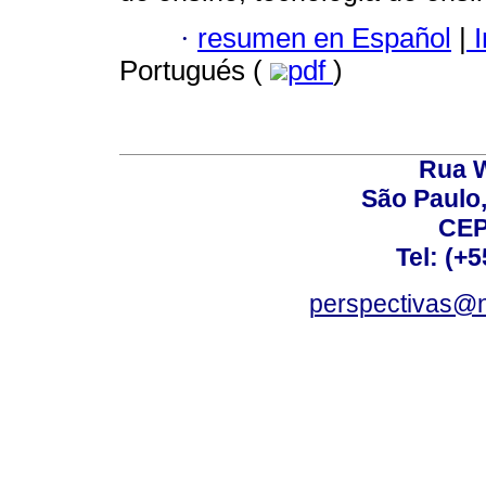
·
resumen en Español
|
I
Portugués (
pdf
)
Rua W
São Paulo,
CEP
Tel: (+
perspectivas@