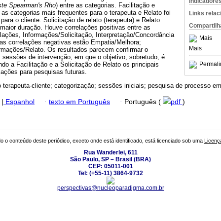
Indicadore
ste Spearman's Rho
) entre as categorias. Facilitação e
 as categorias mais frequentes para o terapeuta e Relato foi
Links rela
para o cliente. Solicitação de relato (terapeuta) e Relato
Compartilh
 maior duração. Houve correlações positivas entre as
lações, Informações/Solicitação, Interpretação/Concordância
Mais
as correlações negativas estão Empatia/Melhora;
Mais
ormações/Relato. Os resultados parecem confirmar o
 sessões de intervenção, em que o objetivo, sobretudo, é
do a Facilitação e a Solicitação de Relato os principais
Permali
cações para pesquisas futuras.
o terapeuta-cliente; categorização; sessões iniciais; pesquisa de processo em
|
Espanhol
·
texto em Português
·
Português (
pdf
)
o o conteúdo deste periódico, exceto onde está identificado, está licenciado sob uma
Licenç
Rua Wanderlei, 611
São Paulo, SP – Brasil (BRA)
CEP: 05011-001
Tel: (+55-11) 3864-9732
perspectivas@nucleoparadigma.com.br