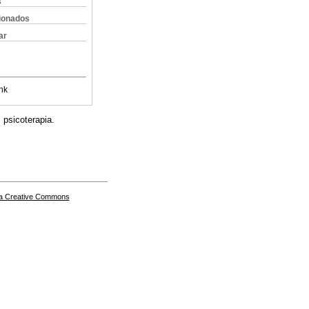
s
cionados
ar
nk
 psicoterapia.
a Creative Commons