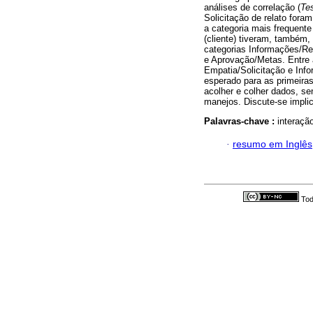
análises de correlação (
Te
Solicitação de relato foram
a categoria mais frequente 
(cliente) tiveram, também,
categorias Informações/Re
e Aprovação/Metas. Entre 
Empatia/Solicitação e Inf
esperado para as primeiras
acolher e colher dados, sen
manejos. Discute-se impli
Palavras-chave :
interaçã
·
resumo em Inglês
Tod