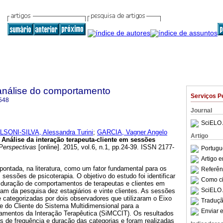
análise do comportamento
Serviços P
548
Journal
SciELO 
LSONI-SILVA, Alessandra Turini
;
GARCIA, Vagner Angelo
Artigo
Análise da interação terapeuta-cliente em sessões
erspectivas
[online]. 2015, vol.6, n.1, pp.24-39. ISSN 2177-
Portugu
Artigo 
apontada, na literatura, como um fator fundamental para os
Referên
ssões de psicoterapia. O objetivo do estudo foi identificar
Como cit
 a duração de comportamentos de terapeutas e clientes em
SciELO 
aram da pesquisa dez estagiários e vinte clientes. As sessões
 categorizadas por dois observadores que utilizaram o Eixo
Traduçã
e do Cliente do Sistema Multidimensional para a
Enviar e
mentos da Interação Terapêutica (SiMCCIT). Os resultados
 de frequência e duração das categorias e foram realizadas