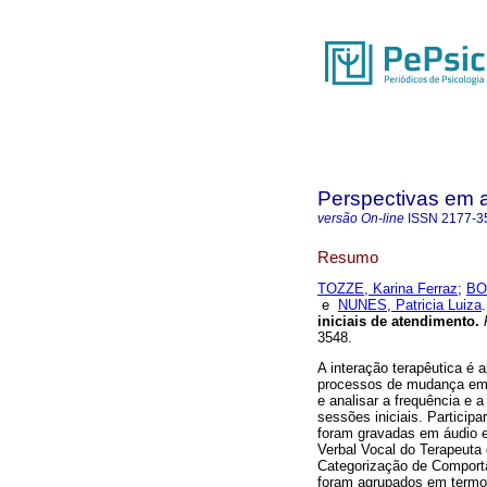
Perspectivas em 
versão On-line
ISSN
2177-3
Resumo
TOZZE, Karina Ferraz
;
BO
e
NUNES, Patricia Luiza
.
iniciais de atendimento
.
P
3548.
A interação terapêutica é 
processos de mudança em se
e analisar a frequência e
sessões iniciais. Particip
foram gravadas em áudio e
Verbal Vocal do Terapeuta 
Categorização de Comporta
foram agrupados em termos