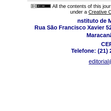
All the contents of this jo
under a
Creative 
nstituto de 
Rua São Francisco Xavier 524
Maracanã,
CEP
Telefone: (21)
editoria