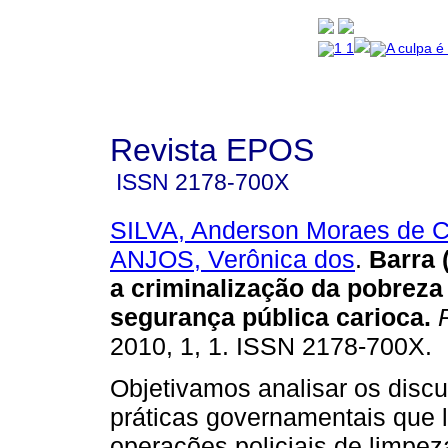
Revista EPOS
ISSN
2178-700X
SILVA, Anderson Moraes de C
ANJOS, Verônica dos
.
Barra 
a criminalização da pobreza
segurança pública carioca
.
R
2010, 1, 1. ISSN 2178-700X.
Objetivamos analisar os discu
práticas governamentais que 
operações policiais de limpe