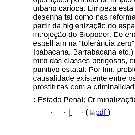
urbano carioca. Limpeza esta
desenha tal como nas reforma
partir da higienização do esp
introjeção do Biopoder. Defe
espelham na "tolerância zero
Ipabacana, Barrabacana etc.)
mito das classes perigosas, 
punitivo estatal. Por fim, pro
causalidade existente entre o
prostitutas com a criminalida
:
Estado Penal; Criminalizaçã
·
·
|
·
(
pdf
)