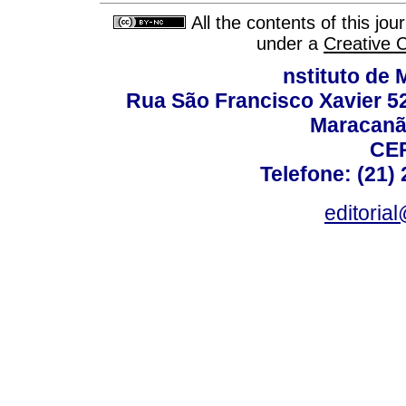
All the contents of this jo
under a
Creative 
nstituto de 
Rua São Francisco Xavier 524
Maracanã,
CEP
Telefone: (21)
editoria