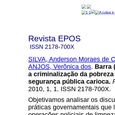
Revista EPOS
ISSN
2178-700X
SILVA, Anderson Moraes de C
ANJOS, Verônica dos
.
Barra 
a criminalização da pobreza
segurança pública carioca
.
R
2010, 1, 1. ISSN 2178-700X.
Objetivamos analisar os discu
práticas governamentais que 
operações policiais de limpe