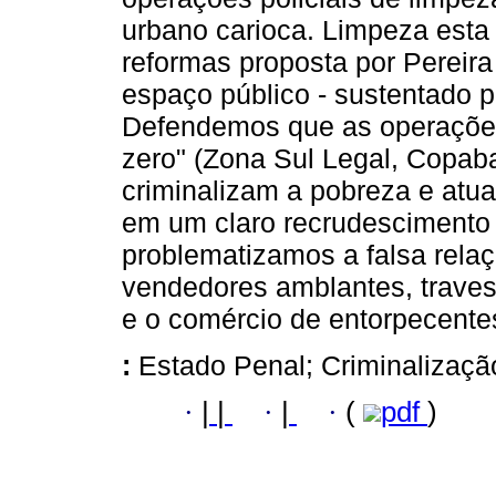
urbano carioca. Limpeza esta
reformas proposta por Pereira
espaço público - sustentado p
Defendemos que as operações
zero" (Zona Sul Legal, Copab
criminalizam a pobreza e atua
em um claro recrudescimento d
problematizamos a falsa relaç
vendedores amblantes, travest
e o comércio de entorpecente
:
Estado Penal; Criminalizaçã
·
|
|
·
|
·
(
pdf
)