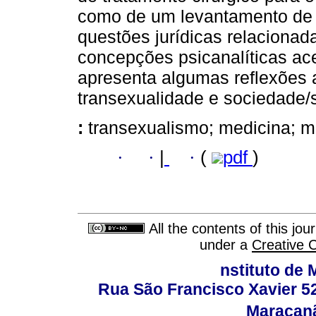
como de um levantamento de
questões jurídicas relacionad
concepções psicanalíticas ace
apresenta algumas reflexões 
transexualidade e sociedade/
:
transexualismo; medicina; m
·
·
|
·
(
pdf
)
All the contents of this jo
under a
Creative 
nstituto de 
Rua São Francisco Xavier 524
Maracanã,