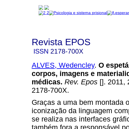
Revista EPOS
ISSN
2178-700X
ALVES, Wedencley
.
O espetá
corpos, imagens e material
médicas
.
Rev. Epos
[]. 2011, 
2178-700X.
Graças a uma bem montada o
iconização da linguagem comp
se realiza nas interfaces gráfi
também fora a responsável por