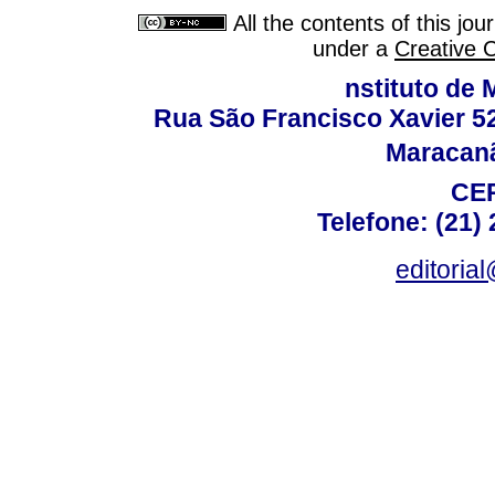
All the contents of this jo
under a
Creative 
nstituto de 
Rua São Francisco Xavier 524
Maracanã,
CEP
Telefone: (21)
editoria