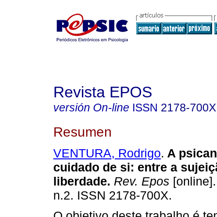
Revista EPOS
versión On-line
ISSN
2178-700X
Resumen
VENTURA, Rodrigo
.
A psican
cuidado de si: entre a sujeiç
liberdade
.
Rev. Epos
[online].
n.2. ISSN 2178-700X.
O objetivo deste trabalho é te