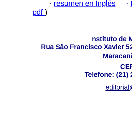
·
resumen en Inglés
·
pdf
)
nstituto de 
Rua São Francisco Xavier 524
Maracanã,
CEP
Telefone: (21)
editoria