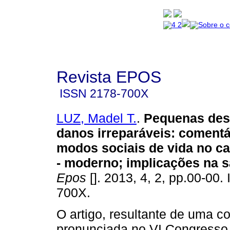
Revista EPOS
ISSN
2178-700X
LUZ, Madel T.
.
Pequenas dest
danos irreparáveis
:
comentá
modos sociais de vida no ca
- moderno; implicações na 
Epos
[]. 2013, 4, 2, pp.00-00
700X.
O artigo, resultante de uma c
pronunciada no VI Congresso 