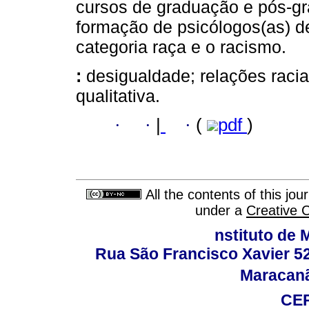
cursos de graduação e pós-g
formação de psicólogos(as) dev
categoria raça e o racismo.
:
desigualdade; relações raci
qualitativa.
·
·
|
·
(
pdf
)
All the contents of this jo
under a
Creative 
nstituto de 
Rua São Francisco Xavier 524
Maracanã,
CEP