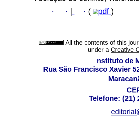
·
·
|
·
(
pdf
)
All the contents of this jo
under a
Creative 
nstituto de 
Rua São Francisco Xavier 524
Maracanã,
CEP
Telefone: (21)
editoria