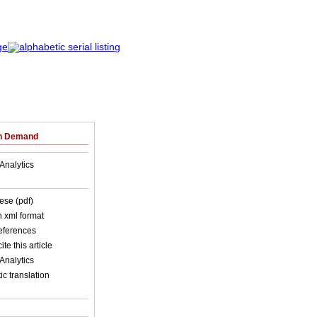
on Demand
Analytics
ese (pdf)
in xml format
references
ite this article
Analytics
c translation