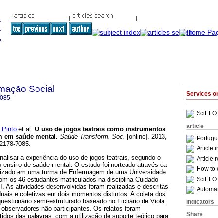
mação Social
Services 
7085
SciELO 
article
 Pinto
et al.
O uso de jogos teatrais como instrumentos
m em saúde mental
.
Saúde Transform. Soc.
[online]. 2013,
Portugu
 2178-7085.
Article 
nalisar a experiência do uso de jogos teatrais, segundo o
Article 
no ensino de saúde mental. O estudo foi norteado através da
How to c
ealizado em uma turma de Enfermagem de uma Universidade
SciELO 
om os 46 estudantes matriculados na disciplina Cuidado
I. As atividades desenvolvidas foram realizadas e descritas
Automati
iduais e coletivas em dois momentos distintos. A coleta dos
uestionário semi-estruturado baseado no Fichário de Viola
Indicators
e observadores não-participantes. Os relatos foram
Share
tidos das palavras, com a utilização de suporte teórico para