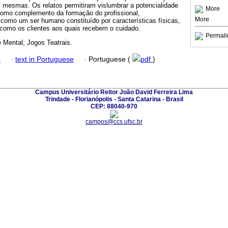
mesmas. Os relatos permitiram vislumbrar a potencialidade
More
como complemento da formação do profissional,
More
como um ser humano constituído por características físicas,
 como os clientes aos quais recebem o cuidado.
Permali
 Mental; Jogos Teatrais.
h
·
text in Portuguese
·
Portuguese (
pdf
)
Campus Universitário Reitor João David Ferreira Lima
Trindade - Florianópolis - Santa Catarina - Brasil
CEP: 88040-970
campos@ccs.ufsc.br