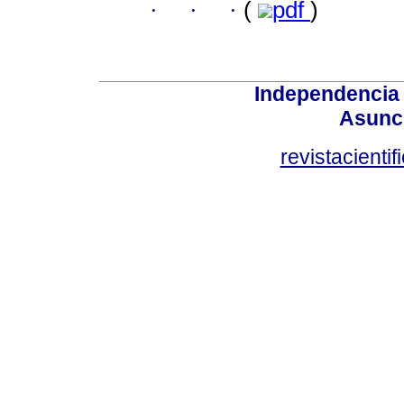
·
·
·
(
pdf
)
Independencia
Asunci
revistacient