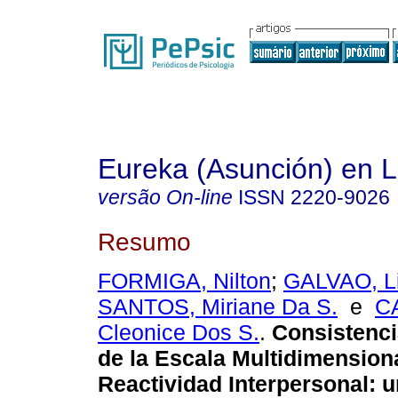
Eureka (Asunción) en 
versão On-line
ISSN
2220-9026
Resumo
FORMIGA, Nilton
;
GALVAO, Li
SANTOS, Miriane Da S.
e
C
Cleonice Dos S.
.
Consistenci
de la Escala Multidimension
Reactividad Interpersonal
:
u