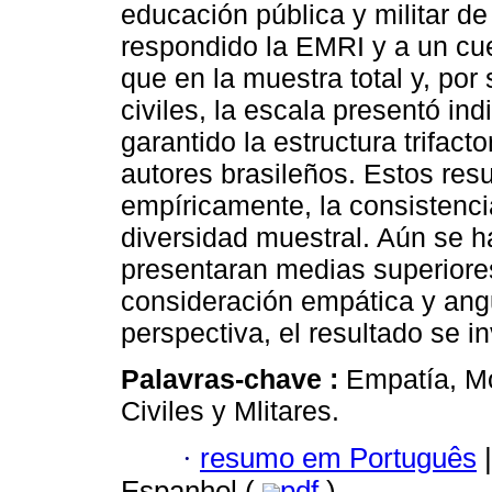
educación pública y militar d
respondido la EMRI y a un cu
que en la muestra total y, por
civiles, la escala presentó i
garantido la estructura trifacto
autores brasileños. Estos res
empíricamente, la consistenci
diversidad muestral. Aún se h
presentaran medias superiores 
consideración empática y angu
perspectiva, el resultado se inv
Palavras-chave :
Empatía, Mo
Civiles y Mlitares.
·
resumo em Português
|
Espanhol (
pdf
)