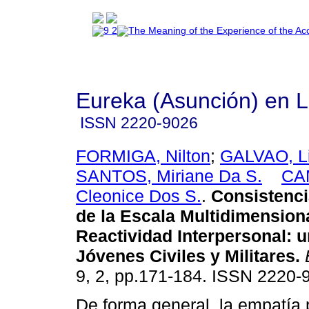
Eureka (Asunción) en 
ISSN
2220-9026
FORMIGA, Nilton
;
GALVAO, Li
SANTOS, Miriane Da S.
CA
Cleonice Dos S.
.
Consistenci
de la Escala Multidimension
Reactividad Interpersonal
:
u
Jóvenes Civiles y Militares
.
9, 2, pp.171-184. ISSN 2220-
De forma general, la empatía