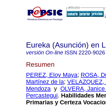
Eureka (Asunción) en 
versión On-line
ISSN
2220-9026
Resumen
PEREZ, Eloy Maya
;
ROSA, Du
Martínez de la
;
VELAZQUEZ, 
Mendoza
y
OLVERA, Janice 
Percastegui
.
Habilidades Me
Primarias y Certeza Vocacio