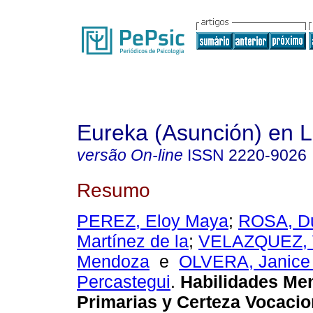
Eureka (Asunción) en 
versão On-line
ISSN
2220-9026
Resumo
PEREZ, Eloy Maya
;
ROSA, Du
Martínez de la
;
VELAZQUEZ, 
Mendoza
e
OLVERA, Janice 
Percastegui
.
Habilidades Me
Primarias y Certeza Vocacio