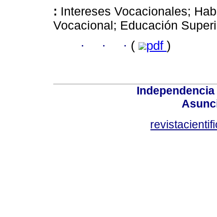
:
Intereses Vocacionales; Hab
Vocacional; Educación Superi
·
·
·
(
pdf
)
Independencia
Asunci
revistacient