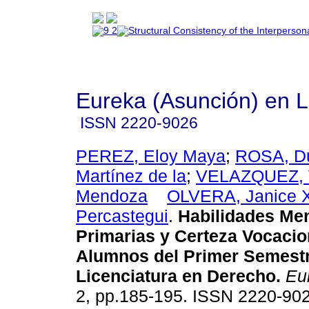
Eureka (Asunción) en 
ISSN
2220-9026
PEREZ, Eloy Maya
;
ROSA, Du
Martínez de la
;
VELAZQUEZ, 
Mendoza
OLVERA, Janice X
Percastegui
.
Habilidades Me
Primarias y Certeza Vocacio
Alumnos del Primer Semestr
Licenciatura en Derecho
.
Eu
2, pp.185-195. ISSN 2220-902