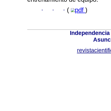
·
·
·
(
pdf
)
Independencia
Asunci
revistacient