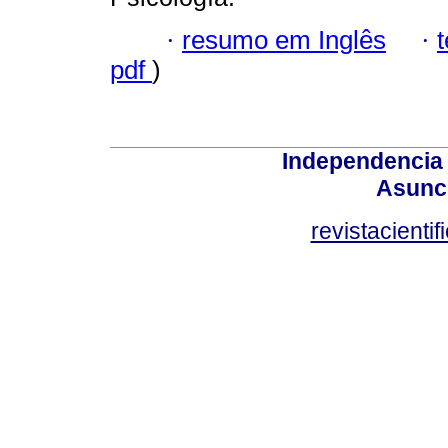
·
resumo em Inglês
·
pdf
)
Independencia
Asunci
revistacient