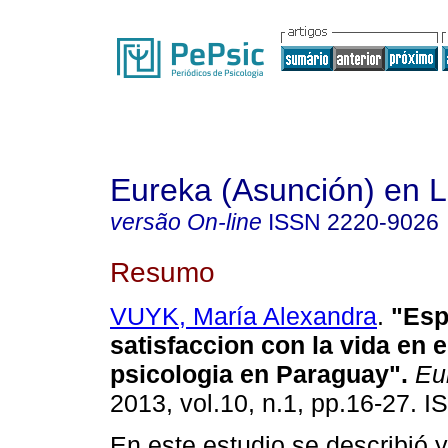
Eureka (Asunción) en 
versão On-line
ISSN
2220-9026
Resumo
VUYK, María Alexandra
.
"Esp
satisfaccion con la vida en 
psicologia en Paraguay"
.
Eu
2013, vol.10, n.1, pp.16-27. 
En este estudio se describió y