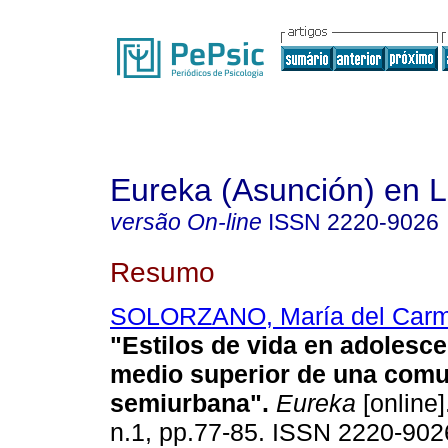
Eureka (Asunción) en 
versão On-line
ISSN
2220-9026
Resumo
SOLORZANO, María del Car
"Estilos de vida en adolesce
medio superior de una com
semiurbana"
.
Eureka
[online]
n.1, pp.77-85. ISSN 2220-902