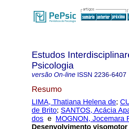
Estudos Interdisciplina
Psicologia
versão On-line
ISSN
2236-6407
Resumo
LIMA, Thatiana Helena de
;
CU
de Brito
;
SANTOS, Acácia Apa
dos
e
MOGNON, Jocemara Fe
Desenvolvimento visomotor 