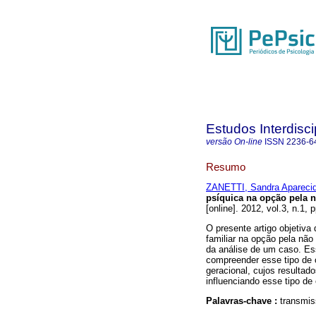
Estudos Interdisc
versão On-line
ISSN
2236-6
Resumo
ZANETTI, Sandra Aparecid
psíquica na opção pela 
[online]. 2012, vol.3, n.1,
O presente artigo objetiva
familiar na opção pela nã
da análise de um caso. Es
compreender esse tipo de o
geracional, cujos resultad
influenciando esse tipo de
Palavras-chave :
transmis