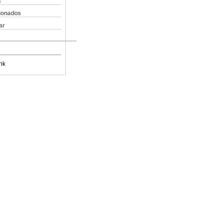
s
cionados
ar
nk