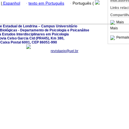
Indicadore
|
Espanhol
·
texto em Português
·
Português (
Links rela
Compartilh
Mais
e Estadual de Londrina – Campus Universitário
Mais
Biológicas - Departamento de Psicologia e Psicanálise
a Estudos Interdisciplinares em Psicologia
Permali
via Celso Garcia Cid (PR445), Km 380,
Caixa Postal 6001, CEP 86051-990
revistaeip@uel.br