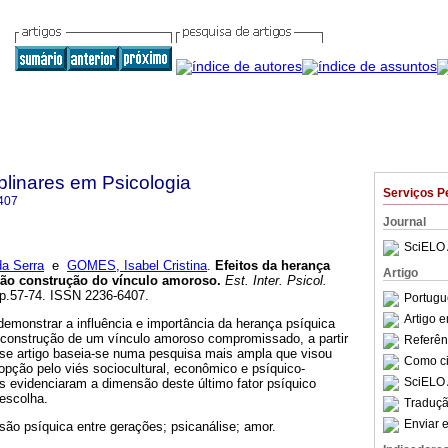
iplinares em Psicologia
Serviços P
407
Journal
SciELO 
a Serra
e
GOMES, Isabel Cristina
.
Efeitos da herança
Artigo
não construção do vínculo amoroso
.
Est. Inter. Psicol.
 pp.57-74. ISSN 2236-6407.
Portugu
Artigo 
 demonstrar a influência e importância da herança psíquica
o construção de um vínculo amoroso compromissado, a partir
Referên
se artigo baseia-se numa pesquisa mais ampla que visou
Como cit
pção pelo viés sociocultural, econômico e psíquico-
SciELO 
os evidenciaram a dimensão deste último fator psíquico
 escolha.
Traduçã
Enviar e
são psíquica entre gerações; psicanálise; amor.