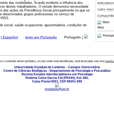
ento das morbidades, ficando evidente a influência dos
Indicadore
cer destes trabalhadores. O estudo demonstra necessidade
Links rela
e das ações da Previdência Social principalmente no que se
de determinados grupos profissionais no serviço de
Compartilh
o INSS.
Mais
de social; saúde ocupacional; aposentadoria; condições de
Mais
Permali
|
Espanhol
·
texto em Português
·
Português (
o o conteúdo deste periódico, exceto onde está identificado, está licenciado sob uma
Licenç
Universidade Estadual de Londrina – Campus Universitário
Centro de Ciências Biológicas - Departamento de Psicologia e Psicanálise
Revista Estudos Interdisciplinares em Psicologia
Rodovia Celso Garcia Cid (PR445), Km 380,
Caixa Postal 6001, CEP 86051-990
revistaeip@uel.br