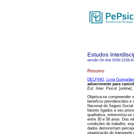
Estudos Interdisc
versão On-line
ISSN
2236-6
Resumo
DELFINO, Lívia Guimarãe
adoecimento para caminh
Est. Inter. Psicol.
[online].
Objetiva-se compreender o
benefício previdenciário e 
Nacional do Seguro Social
fatores ligados a seu pr
qualitativa, entrevistou-s
entre 30 e 58 anos. Dos re
condições do trabalho, exp
dados demonstram percepç
organização do transporte 