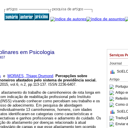
iplinares em Psicologia
Serviços P
407
Journal
SciELO
s
e
MORAES, Thiago Drumond
.
Percepções sobre
Artigo
oneiros afastados pelo sistema de previdência social
.
 2015, vol.6, n.2, pp.113-137. ISSN 2236-6407.
Portugu
 afastamento do trabalho de caminhoneiros de rota longa em
Artigo 
com indicação de reabilitação profissional pelo Instituto
Referên
 (INSS) visando conhecer como percebiam seu trabalho e os
Como cit
ocesso de adoecimento. Em pesquisa de abordagem
e individualmente 13 caminhoneiros, homens, com idades
SciELO
latos identificaram-se categorias como características e
Traduçã
ectativas e ganhos profissionais e adiamento do cuidado. Os
ão do afastamento por doenças relacionado à atual
Enviar e
rodoviário de cargas e que esse afastamento tem ocorrido