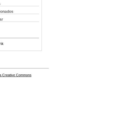
s
cionados
ar
nk
a Creative Commons