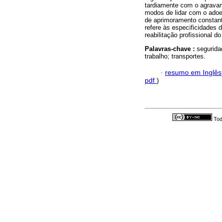
tardiamente com o agravam
modos de lidar com o adoe
de aprimoramento constant
refere às especificidades 
reabilitação profissional d
Palavras-chave :
segurida
trabalho; transportes.
·
resumo em Inglês
pdf
)
Tod