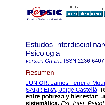
Estudos Interdisciplina
Psicologia
versión On-line
ISSN
2236-6407
Resumen
JUNIOR, James Ferreira Mou
SARRIERA, Jorge Castellá
.
R
entre pobreza y bienestar
:
u
sistemática
.
Est. Inter. Psicol